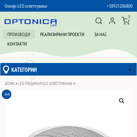
Онлајн LED осветлување
+38925206800
SKIP TO CONTENT
0
ПРОИЗВОДИ
РЕАЛИЗИРАНИ ПРОЕКТИ
ЗА НАС
КОНТАКТИ
КАТЕГОРИИ
ДОМА
>
LED ГРАДИНАРСКО ОСВЕТЛУВАЊЕ
>
-26%