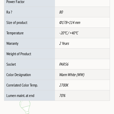
Power Factor
Ra ?
80
Size of product
Ф178×114 mm
Temperature
-20°C / +40°C
Warranty
2 Years
Weight of Product
Socket
PAR56
Color Designation
Warm White (WW)
Correlated Color Temp.
2700K
Lumen maint. at end
70%