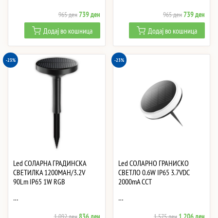
Original
Current
Original
Curre
739
ден
739
ден
965
ден
965
ден
price
price
price
price
Додај во кошница
Додај во кошница
was:
is:
was:
is:
965 ден.
739 ден.
965 ден.
739 
-23%
-23%
Led СОЛАРНА ГРАДИНСКА
Led СОЛАРНО ГРАНИСКО
СВЕТИЛКА 1200MAH/3.2V
СВЕТЛО 0.6W IP65 3.7VDC
90Lm IP65 1W RGB
2000mA CCT
…
…
Original
Current
Original
Curre
836
ден
1,206
ден
1,092
ден
1,575
ден