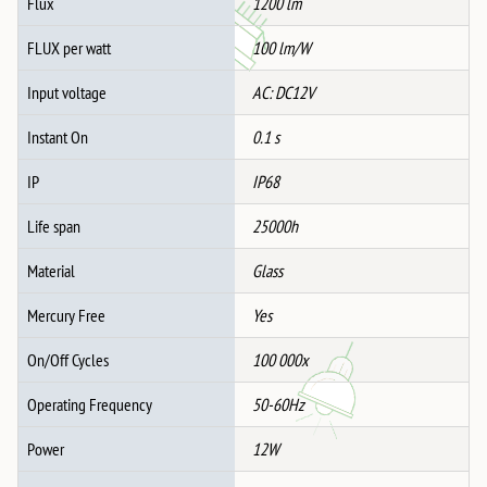
Flux
1200 lm
FLUX per watt
100 lm/W
Input voltage
AC: DC12V
Instant On
0.1 s
IP
IP68
Life span
25000h
Material
Glass
Mercury Free
Yes
On/Off Cycles
100 000x
Operating Frequency
50-60Hz
Power
12W