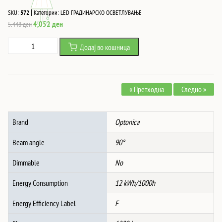
|
SKU:
572
Категории:
LED ГРАДИНАРСКО ОСВЕТЛУВАЊЕ
Original
Current
4,052
ден
5,448
ден
price
price
Led
Додај во кошница
was:
is:
БАЗЕНСКО
5,448 ден.
4,052 ден.
СВЕТЛО
12W
« Претходна
Следно »
AC/DC12V
OSRAM-
CHIP
Brand
Optonica
RA>80
90°IP68
Beam angle
90°
3000K
количина
Dimmable
No
Energy Consumption
12 kWh/1000h
Energy Efficiency Label
F