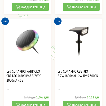
price
price
price
price
Додај во кошница
Додај во кошница
was:
is:
was:
is:
1,092 ден.
836 ден.
1,575 ден.
1,20
-23%
-23%
Led СОЛАРНОГРАНИСКО
Led СОЛАРНО СВЕТЛО
СВЕТЛО 0.6W IP65 3.7VDC
3.7V/1800mAH 2W IP65 3000K
2000mA RGB
…
…
Original
Current
Original
Curre
1,367
ден
1,111
ден
1,786
ден
1,451
ден
price
price
price
price
Додај во кошница
Додај во кошница