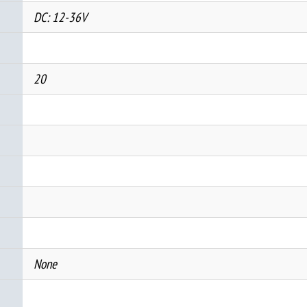
DC: 12-36V
20
None