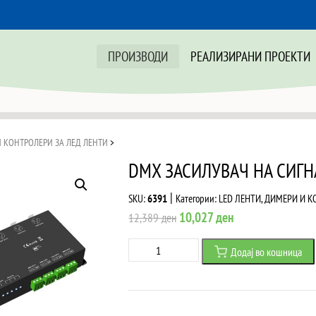
ПРОИЗВОДИ
РЕАЛИЗИРАНИ ПРОЕКТИ
 КОНТРОЛЕРИ ЗА ЛЕД ЛЕНТИ
>
DMX ЗАСИЛУВАЧ НА СИГН
|
SKU:
6391
Категории:
LED ЛЕНТИ
,
ДИМЕРИ И К
Original
Current
10,027
ден
12,389
ден
price
price
DMX
Додај во кошница
was:
is:
ЗАСИЛУВАЧ
12,389 ден.
10,027 ден.
НА
СИГНАЛ