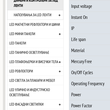
ДИМЕРИ И КОНТРОЛЕРИ ЗА ЛЕД
ЛЕНТИ
Input voltage
+
НАПОЈУВАЊА ЗА LED ЛЕНТИ
Instant On
LED МАГНЕТНИ РЕФЛЕКТОРИ И ШИНИ
IP
+
LED МИНИ ПАНЕЛИ
Life span
LED ПАНЕЛИ
Material
LED ПАНИЧНО ОСВЕТЛУВАЊЕ
Mercury Free
+
LED ПЛАФОЊЕРКИ И ВИСЕЧКИ ТЕЛА
+
LED РЕФЛЕКТОРИ
On/Off Cycles
LED СВЕТЛА ЗА ПЛАКАРИ И МЕБЕЛ
Operating Frequency
LED УЛИЧНО И ИНДУСТРИСКО
Power
ОСВЕТЛУВАЊЕ
+
LED ФАСАДНИ СВЕТИЛКИ
Power Factor