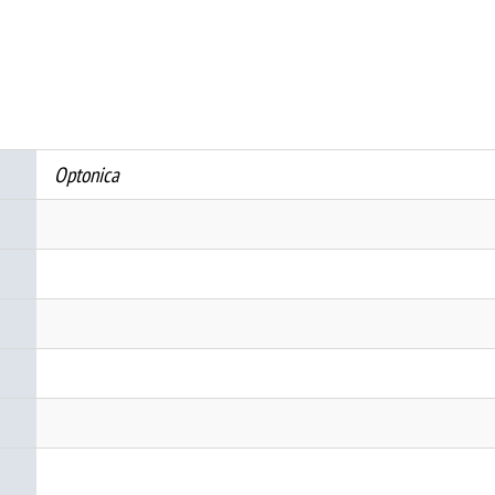
12-
36VDC
4CH
OUTPUT
количина
Optonica