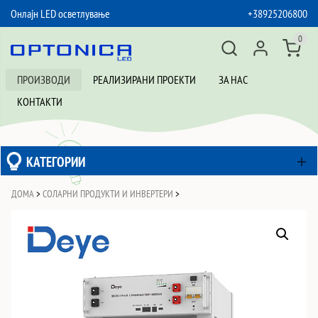
Онлајн LED осветлување
+38925206800
SKIP TO CONTENT
0
ПРОИЗВОДИ
РЕАЛИЗИРАНИ ПРОЕКТИ
ЗА НАС
КОНТАКТИ
КАТЕГОРИИ
ДОМА
>
СОЛАРНИ ПРОДУКТИ И ИНВЕРТЕРИ
>