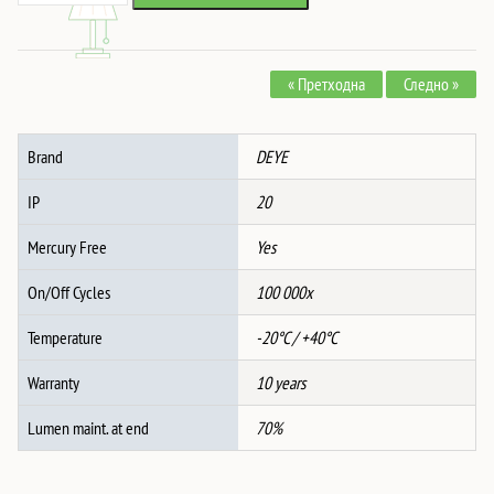
Low
Voltage
Lithium
« Претходна
Следно »
Battery
5.12kWh
51.2V
Brand
DEYE
100AH
количина
IP
20
Mercury Free
Yes
On/Off Cycles
100 000x
Temperature
-20°C / +40°C
Warranty
10 years
Lumen maint. at end
70%