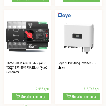
Three Phase АВР TOMZN (ATS)
Deye 50kw String Inverter – 3
TOQ7-125 4P/125A Black Type2
phase
Generator
…
…
2,993
ден
218,748
ден
Додај во кошница
Додај во кошница