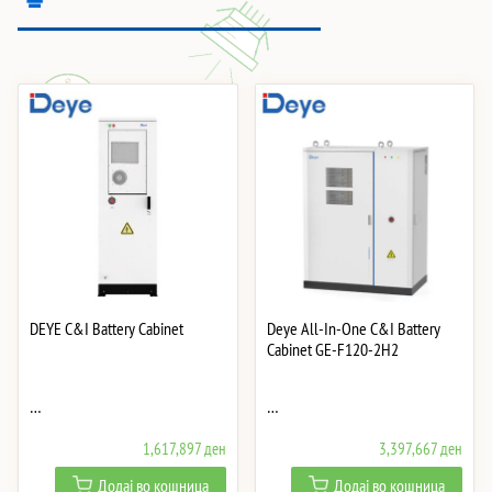
DEYE C&I Battery Cabinet
Deye All-In-One C&I Battery
Cabinet GE-F120-2H2
…
…
1,617,897
ден
3,397,667
ден
Додај во кошница
Додај во кошница