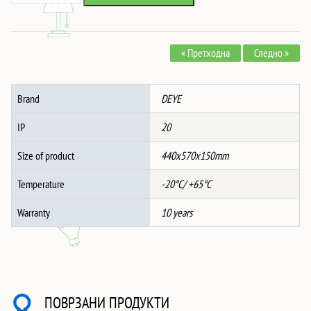
BOS-
G
PRO
« Претходна
Следно »
High
Voltage
Battery
Brand
DEYE
Cluster
Control
IP
20
Box
количина
Size of product
440x570x150mm
Temperature
-20°C/ +65°C
Warranty
10 years
ПОВРЗАНИ ПРОДУКТИ