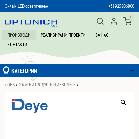
Онлајн LED осветлување
+38925206800
SKIP TO CONTENT
0
ПРОИЗВОДИ
РЕАЛИЗИРАНИ ПРОЕКТИ
ЗА НАС
КОНТАКТИ
КАТЕГОРИИ
ДОМА
>
СОЛАРНИ ПРОДУКТИ И ИНВЕРТЕРИ
>