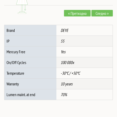
In-
One
« Претходна
Следно »
C&I
Battery
Cabinet
Brand
DEYE
GE-
F120-
IP
55
2H2
количина
Mercury Free
Yes
On/Off Cycles
100 000x
Temperature
-30°C / +50°C
Warranty
10 years
Lumen maint. at end
70%