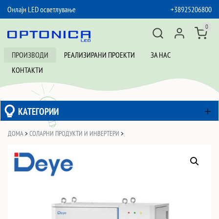
Онлајн LED осветлување
+38925206800
SKIP TO CONTENT
0
ПРОИЗВОДИ
РЕАЛИЗИРАНИ ПРОЕКТИ
ЗА НАС
КОНТАКТИ
КАТЕГОРИИ
ДОМА
>
СОЛАРНИ ПРОДУКТИ И ИНВЕРТЕРИ
>