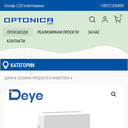
Онлајн LED осветлување
+38925206800
SKIP TO CONTENT
0
ПРОИЗВОДИ
РЕАЛИЗИРАНИ ПРОЕКТИ
ЗА НАС
КОНТАКТИ
КАТЕГОРИИ
ДОМА
>
СОЛАРНИ ПРОДУКТИ И ИНВЕРТЕРИ
>