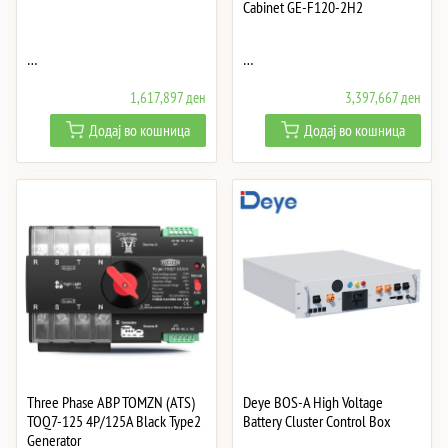
Cabinet GE-F120-2H2
…
…
1,617,897
ден
3,397,667
ден
Додај во кошница
Додај во кошница
Three Phase АВР TOMZN (ATS)
Deye BOS-A High Voltage
TOQ7-125 4P/125A Black Type2
Battery Cluster Control Box
Generator