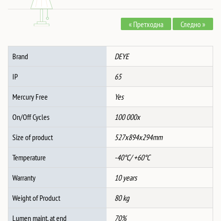
3
phase
« Претходна
Следно »
Hybrid
Inverter
-
Brand
DEYE
High
Voltage
IP
65
количина
Mercury Free
Yes
On/Off Cycles
100 000x
Size of product
527x894x294mm
Temperature
-40°C/ +60°C
Warranty
10 years
Weight of Product
80 kg
Lumen maint. at end
70%