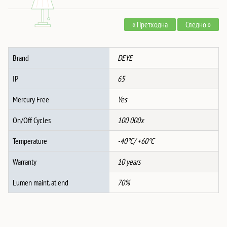
3Phase
Hybrid
« Претходна
Следно »
Inverter
-
LOW
Brand
DEYE
VOLTAGE
количина
IP
65
Mercury Free
Yes
On/Off Cycles
100 000x
Temperature
-40°C/ +60°C
Warranty
10 years
Lumen maint. at end
70%