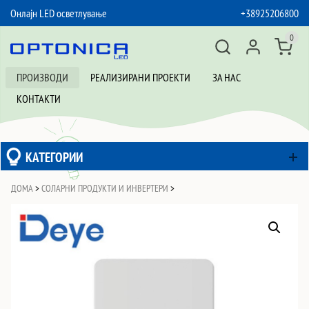
Онлајн LED осветлување
+38925206800
SKIP TO CONTENT
0
ПРОИЗВОДИ
РЕАЛИЗИРАНИ ПРОЕКТИ
ЗА НАС
КОНТАКТИ
КАТЕГОРИИ
ДОМА
>
СОЛАРНИ ПРОДУКТИ И ИНВЕРТЕРИ
>