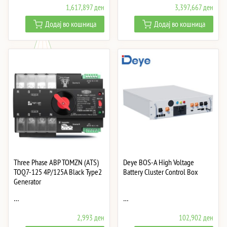
1,617,897
ден
3,397,667
ден
Додај во кошница
Додај во кошница
Three Phase АВР TOMZN (ATS)
Deye BOS-A High Voltage
TOQ7-125 4P/125A Black Type2
Battery Cluster Control Box
Generator
…
…
2,993
ден
102,902
ден