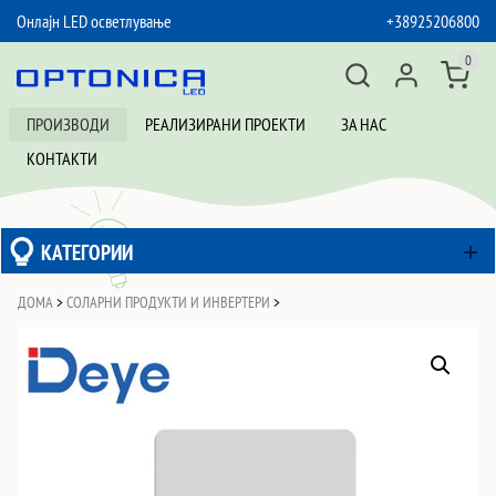
Онлајн LED осветлување
+38925206800
SKIP TO CONTENT
0
ПРОИЗВОДИ
РЕАЛИЗИРАНИ ПРОЕКТИ
ЗА НАС
КОНТАКТИ
КАТЕГОРИИ
ДОМА
>
СОЛАРНИ ПРОДУКТИ И ИНВЕРТЕРИ
>