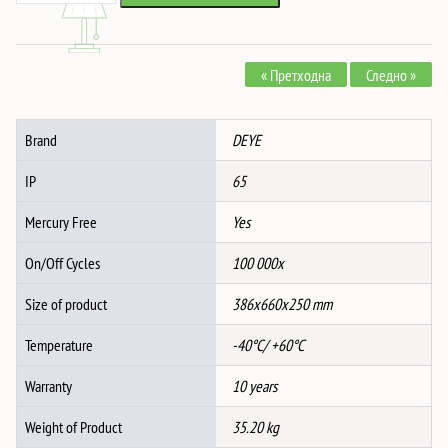
12KW
3
phase
« Претходна
Следно »
Hybrid
Inverter
-
Brand
DEYE
LOW
VOLTAGE
IP
65
количина
Mercury Free
Yes
On/Off Cycles
100 000x
Size of product
386x660x250 mm
Temperature
-40°C/ +60°C
Warranty
10 years
Weight of Product
35.20 kg