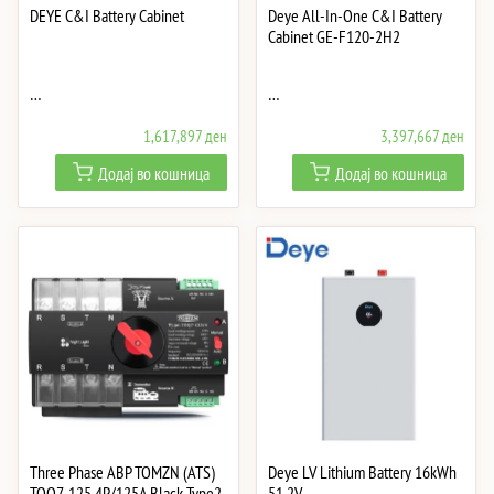
DEYE C&I Battery Cabinet
Deye All-In-One C&I Battery
Cabinet GE-F120-2H2
…
…
1,617,897
ден
3,397,667
ден
Додај во кошница
Додај во кошница
Three Phase АВР TOMZN (ATS)
Deye LV Lithium Battery 16kWh
TOQ7-125 4P/125A Black Type2
51.2V