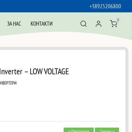
+38925206800
0
ЗА НАС
КОНТАКТИ
Inverter – LOW VOLTAGE
ИНВЕРТЕРИ
« Претходна
Следно »