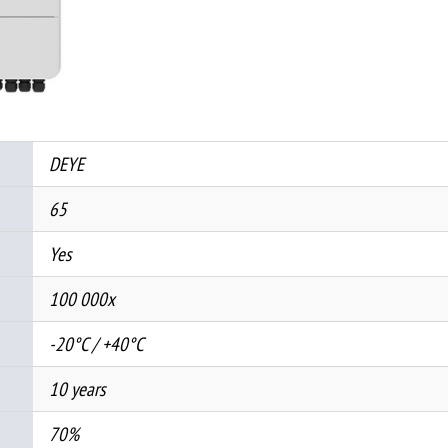
Inverter
-
LOW
VOLTAGE
количина
DEYE
65
Yes
100 000x
-20°C / +40°C
10 years
70%