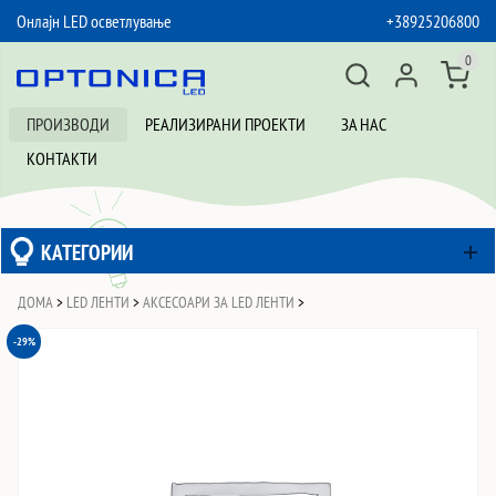
Онлајн LED осветлување
+38925206800
SKIP TO CONTENT
0
ПРОИЗВОДИ
РЕАЛИЗИРАНИ ПРОЕКТИ
ЗА НАС
КОНТАКТИ
КАТЕГОРИИ
ДОМА
>
LED ЛЕНТИ
>
АКСЕСОАРИ ЗА LED ЛЕНТИ
>
-29%