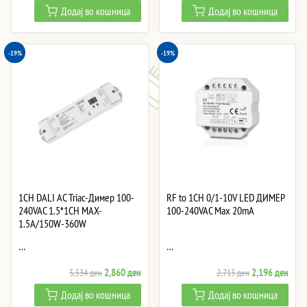
price
price
price
price
Додај во кошница
Додај во кошница
was:
is:
was:
is:
2,503 ден.
2,026 ден.
2,629 ден.
2,12
-19%
-19%
1CH DALI AC Triac-Димер 100-
RF to 1CH 0/1-10V LED ДИМЕР
240VAC 1.5*1CH MAX-
100-240VAC Max 20mA
1.5A/150W-360W
…
…
Original
Current
Original
Curre
2,860
ден
2,196
ден
3,534
ден
2,713
ден
price
price
price
price
Додај во кошница
Додај во кошница
was:
is:
was:
is: