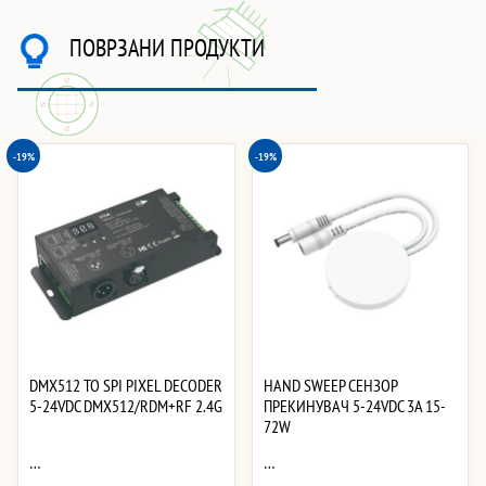
ПОВРЗАНИ ПРОДУКТИ
-19%
-19%
DMX512 TO SPI PIXEL DECODER
HAND SWEEP СЕНЗОР
5-24VDC DMX512/RDM+RF 2.4G
ПРЕКИНУВАЧ 5-24VDC 3A 15-
72W
…
…