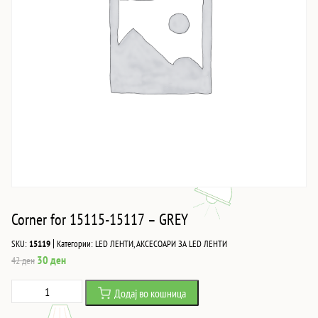
Corner for 15115-15117 – GREY
|
SKU:
15119
Категории:
LED ЛЕНТИ
,
АКСЕСОАРИ ЗА LED ЛЕНТИ
Original
Current
30
ден
42
ден
price
price
Corner
Додај во кошница
was:
is:
for
42 ден.
30 ден.