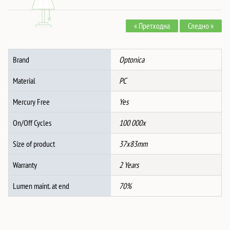
15115-
15117
« Претходна
Следно »
-
GREY
количина
Brand
Optonica
Material
PC
Mercury Free
Yes
On/Off Cycles
100 000x
Size of product
37x83mm
Warranty
2 Years
Lumen maint. at end
70%