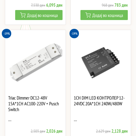
Original
Current
Original
Curre
6,095
ден
783
ден
7,530
ден
968
ден
price
price
price
price
Додај во кошница
Додај во кошница
was:
is:
was:
is:
7,530 ден.
6,095 ден.
968 ден.
783 
-19%
-19%
Triac Dimmer DC12-48V
1CH DIM LED КОНТРОЛЕР 12-
15A*1CH AC100-220V + Pusch
24VDC 20A*1CH 240W/480W
Switch
…
…
Original
Current
Original
Curre
2,026
ден
2,128
ден
2,503
ден
2,629
ден