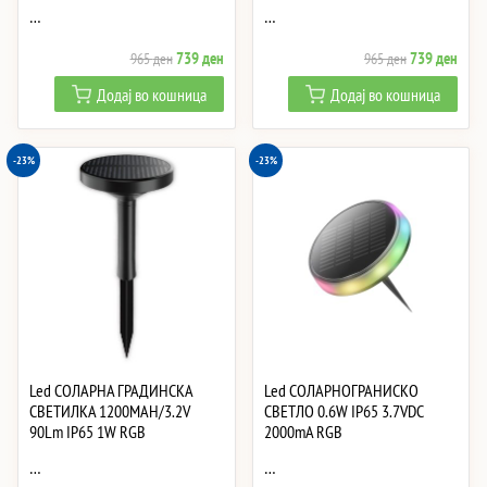
…
…
Original
Current
Original
Curre
739
ден
739
ден
965
ден
965
ден
price
price
price
price
Додај во кошница
Додај во кошница
was:
is:
was:
is:
965 ден.
739 ден.
965 ден.
739 
-23%
-23%
Led СОЛАРНА ГРАДИНСКА
Led СОЛАРНОГРАНИСКО
СВЕТИЛКА 1200MAH/3.2V
СВЕТЛО 0.6W IP65 3.7VDC
90Lm IP65 1W RGB
2000mA RGB
…
…