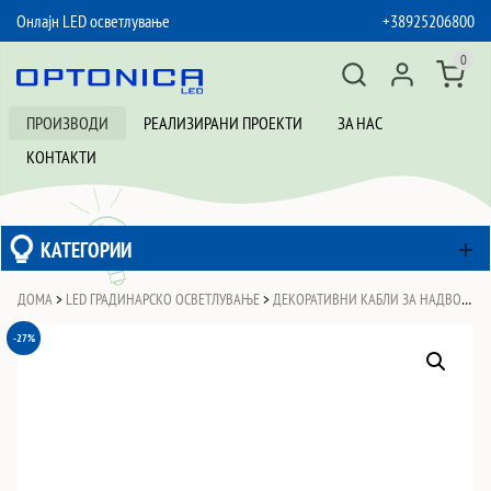
Онлајн LED осветлување
+38925206800
SKIP TO CONTENT
0
ПРОИЗВОДИ
РЕАЛИЗИРАНИ ПРОЕКТИ
ЗА НАС
КОНТАКТИ
КАТЕГОРИИ
ДОМА
>
LED ГРАДИНАРСКО ОСВЕТЛУВАЊЕ
>
ДЕКОРАТИВНИ КАБЛИ ЗА НАДВОРЕШНА МОНТАЖА
-27%