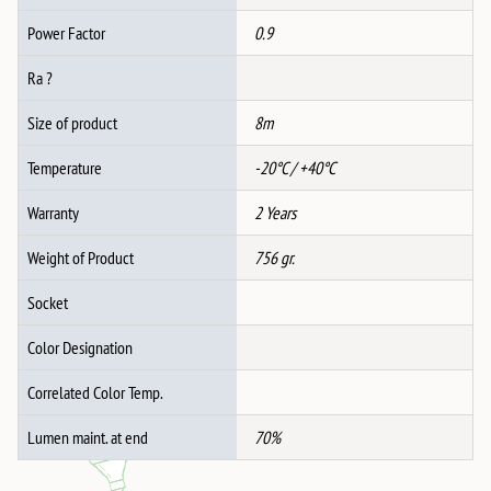
Power Factor
0.9
Ra ?
Size of product
8m
Temperature
-20°C / +40°C
Warranty
2 Years
Weight of Product
756 gr.
Socket
Color Designation
Correlated Color Temp.
Lumen maint. at end
70%