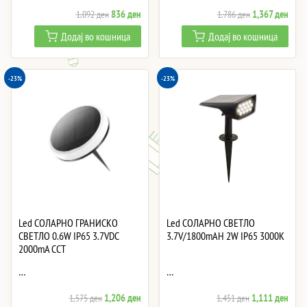
Original
Current
Original
Curre
836
ден
1,367
ден
1,092
ден
1,786
ден
price
price
price
price
Додај во кошница
Додај во кошница
was:
is:
was:
is:
1,092 ден.
836 ден.
1,786 ден.
1,367
-23%
-23%
Led СОЛАРНО ГРАНИСКО
Led СОЛАРНО СВЕТЛО
СВЕТЛО 0.6W IP65 3.7VDC
3.7V/1800mAH 2W IP65 3000K
2000mA CCT
…
…
Original
Current
Original
Curre
1,206
ден
1,111
ден
1,575
ден
1,451
ден