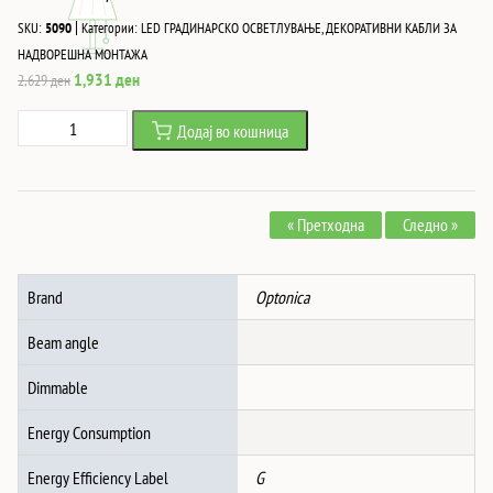
|
SKU:
5090
Категории:
LED ГРАДИНАРСКО ОСВЕТЛУВАЊЕ
,
ДЕКОРАТИВНИ КАБЛИ ЗА
НАДВОРЕШНА МОНТАЖА
Original
Current
1,931
ден
2,629
ден
price
price
БЕЛ
Додај во кошница
was:
is:
КАБЕЛ
2,629 ден.
1,931 ден.
НАДВОРЕШНО
СВЕТЛО
« Претходна
Следно »
СО
СИJАЛИЦИ
ВО
Brand
Optonica
БОЈА
10БР/G45
Beam angle
IP65
8M
Dimmable
количина
Energy Consumption
Energy Efficiency Label
G