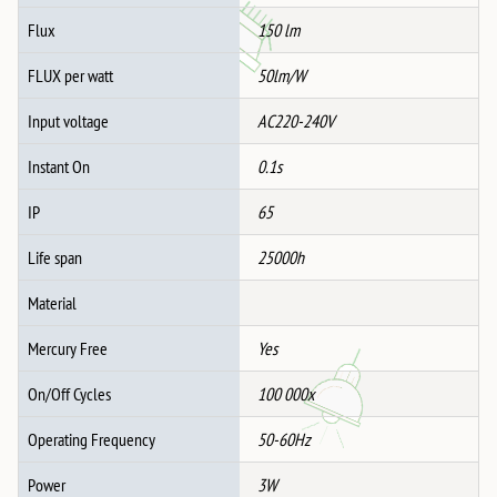
Flux
150 lm
FLUX per watt
50lm/W
Input voltage
AC220-240V
Instant On
0.1s
IP
65
Life span
25000h
Material
Mercury Free
Yes
On/Off Cycles
100 000x
Operating Frequency
50-60Hz
Power
3W