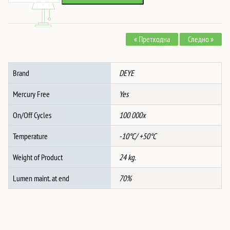
ENERGY
STORAGE
SYSTEM
« Претходна
Следно »
ALL-
IN-
ONE
Brand
DEYE
MODULE
количина
Mercury Free
Yes
On/Off Cycles
100 000x
Temperature
-10°C/ +50°C
Weight of Product
24 kg.
Lumen maint. at end
70%