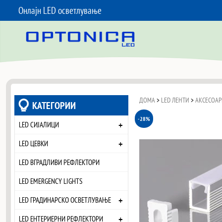
Онлајн LED осветлување
SKIP TO CONTENT
ДОМА
>
LED ЛЕНТИ
>
АКСЕСОАР
КАТЕГОРИИ
-28%
+
LED СИЈАЛИЦИ
+
LED ЦЕВКИ
LED ВГРАДЛИВИ РЕФЛЕКТОРИ
LED EMERGENCY LIGHTS
+
LED ГРАДИНАРСКО ОСВЕТЛУВАЊЕ
+
LED ЕНТЕРИЕРНИ РЕФЛЕКТОРИ