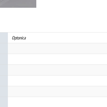
Led
ЛЕНТА
СРЕБРЕНО
ТЕЛО
И
Optonica
БЕЛ
КАПАК
L=2M
NONE
NONE
количина