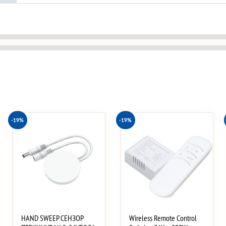
-19%
-19%
HAND SWEEP СЕНЗОР
Wireless Remote Control