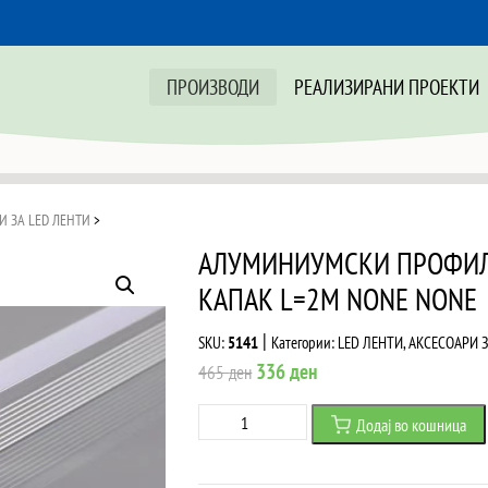
ПРОИЗВОДИ
РЕАЛИЗИРАНИ ПРОЕКТИ
И ЗА LED ЛЕНТИ
>
АЛУМИНИУМСКИ ПРОФИЛ З
КАПАК L=2M NONE NONE
|
SKU:
5141
Категории:
LED ЛЕНТИ
,
АКСЕСОАРИ З
Original
Current
336
ден
465
ден
price
price
АЛУМИНИУМСКИ
Додај во кошница
was:
is:
ПРОФИЛ
465 ден.
336 ден.
ЗА