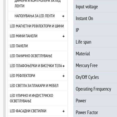
ДИМЕРИ И КОНТРОЛЕРИ ЗА ЛЕД
ЛЕНТИ
Input voltage
+
НАПОЈУВАЊА ЗА LED ЛЕНТИ
Instant On
LED МАГНЕТНИ РЕФЛЕКТОРИ И ШИНИ
IP
+
LED МИНИ ПАНЕЛИ
Life span
LED ПАНЕЛИ
Material
LED ПАНИЧНО ОСВЕТЛУВАЊЕ
Mercury Free
+
LED ПЛАФОЊЕРКИ И ВИСЕЧКИ ТЕЛА
+
LED РЕФЛЕКТОРИ
On/Off Cycles
LED СВЕТЛА ЗА ПЛАКАРИ И МЕБЕЛ
Operating Frequency
LED УЛИЧНО И ИНДУСТРИСКО
Power
ОСВЕТЛУВАЊЕ
+
LED ФАСАДНИ СВЕТИЛКИ
Power Factor