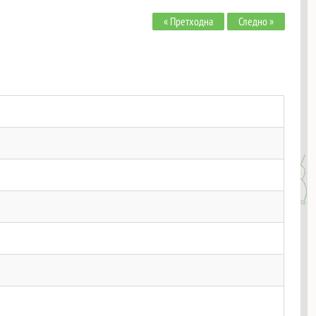
« Претходна
Следно »