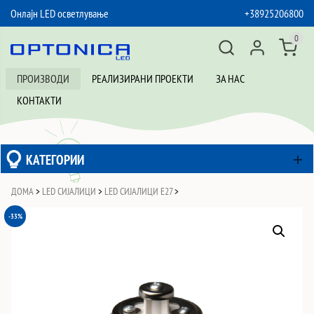
Онлајн LED осветлување
+38925206800
SKIP TO CONTENT
0
ПРОИЗВОДИ
РЕАЛИЗИРАНИ ПРОЕКТИ
ЗА НАС
КОНТАКТИ
КАТЕГОРИИ
ДОМА
>
LED СИЈАЛИЦИ
>
LED СИЈАЛИЦИ Е27
>
-33%