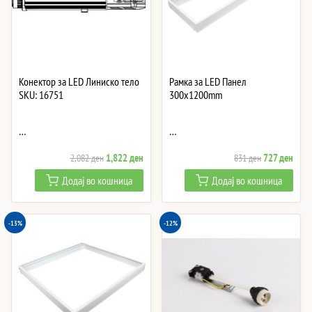
Конектор за LED Линиско тело
Рамка за LED Панел
SKU: 16751
300x1200mm
…
…
Original
Current
Original
Curre
1,822
ден
727
ден
2,082
ден
831
ден
price
price
price
price
Додај во кошница
Додај во кошница
was:
is:
was:
is:
2,082 ден.
1,822 ден.
831 ден.
727 
-13%
-12%