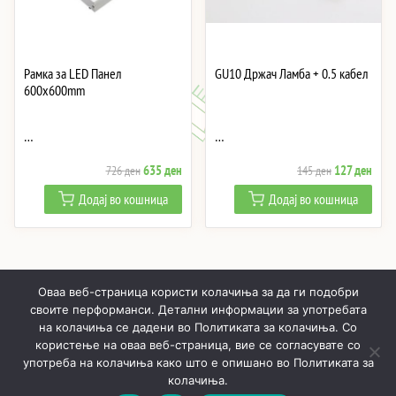
Рамка за LED Панел
GU10 Држач Ламба + 0.5 кабел
600x600mm
…
…
Original
Current
Original
Curre
635
ден
127
ден
726
ден
145
ден
price
price
price
price
Додај во кошница
Додај во кошница
was:
is:
was:
is:
726 ден.
635 ден.
145 ден.
127 
Оваа веб-страница користи колачиња за да ги подобри
своите перформанси. Детални информации за употребата
на колачиња се дадени во Политиката за колачиња. Со
користење на оваа веб-страница, вие се согласувате со
ПОЧНУВАЈЌИ
ПРОИЗВОДИ
МОЈ ПРОФИЛ
КОШНИЧКА
употреба на колачиња како што е опишано во Политиката за
РЕАЛИЗИРАНИ ПРОЕКТИ
ЗА НАС
КОНТАКТИ
колачиња.