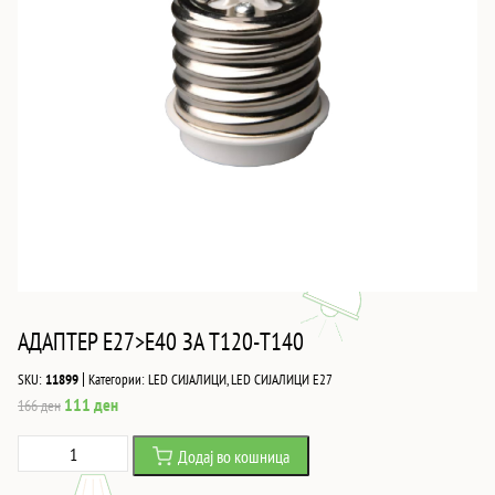
АДАПТЕР E27>E40 ЗА T120-T140
|
SKU:
11899
Категории:
LED СИЈАЛИЦИ
,
LED СИЈАЛИЦИ Е27
Original
Current
111
ден
166
ден
price
price
АДАПТЕР
Додај во кошница
was:
is:
E27>E40
166 ден.
111 ден.