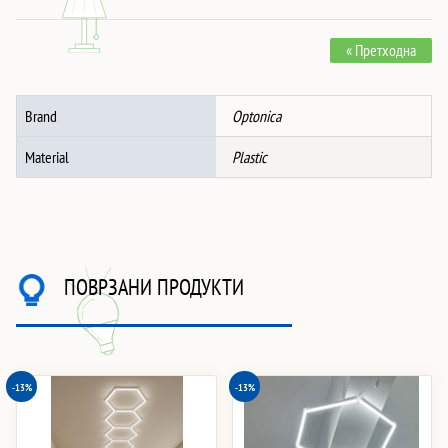
ЗА
T120-
« Претходна
T140
количина
Brand
Optonica
Material
Plastic
ПОВРЗАНИ ПРОДУКТИ
-13%
-13%