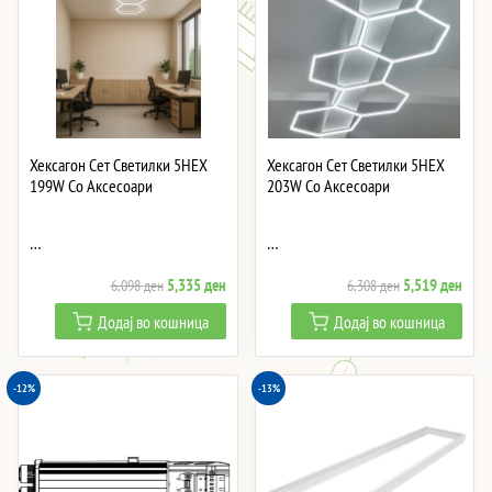
Хексагон Сет Светилки 5HEX
Хексагон Сет Светилки 5HEX
199W Со Аксесоари
203W Со Аксесоари
…
…
Original
Current
Original
Curre
5,335
ден
5,519
ден
6,098
ден
6,308
ден
price
price
price
price
Додај во кошница
Додај во кошница
was:
is:
was:
is:
6,098 ден.
5,335 ден.
6,308 ден.
5,51
-12%
-13%