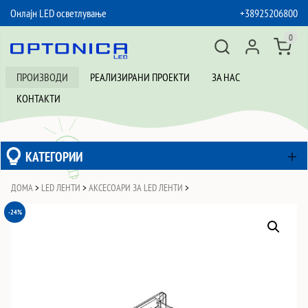
Онлајн LED осветлување
+38925206800
SKIP TO CONTENT
0
ПРОИЗВОДИ
РЕАЛИЗИРАНИ ПРОЕКТИ
ЗА НАС
КОНТАКТИ
КАТЕГОРИИ
ДОМА
>
LED ЛЕНТИ
>
АКСЕСОАРИ ЗА LED ЛЕНТИ
>
-24%