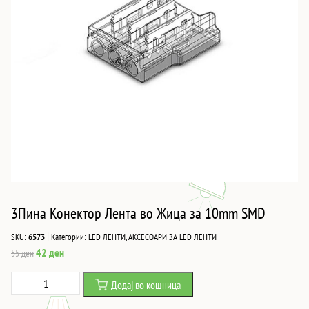
3Пина Конектор Лента во Жица за 10mm SMD
|
SKU:
6573
Категории:
LED ЛЕНТИ
,
АКСЕСОАРИ ЗА LED ЛЕНТИ
Original
Current
42
ден
55
ден
price
price
3Пина
Додај во кошница
was:
is:
Конектор
55 ден.
42 ден.