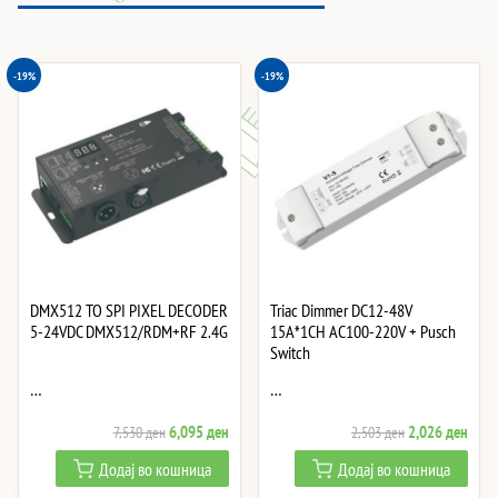
-19%
-19%
DMX512 TO SPI PIXEL DECODER
Triac Dimmer DC12-48V
5-24VDC DMX512/RDM+RF 2.4G
15A*1CH AC100-220V + Pusch
Switch
…
…
Original
Current
Original
Curre
6,095
ден
2,026
ден
7,530
ден
2,503
ден
price
price
price
price
Додај во кошница
Додај во кошница
was:
is:
was:
is: