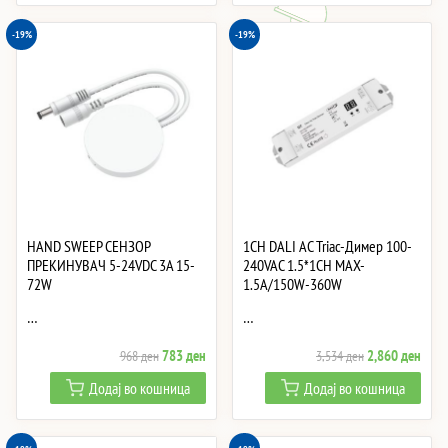
7,530 ден.
6,095 ден.
2,503 ден.
2,02
-19%
-19%
HAND SWEEP СЕНЗОР
1CH DALI AC Triac-Димер 100-
ПРЕКИНУВАЧ 5-24VDC 3A 15-
240VAC 1.5*1CH MAX-
72W
1.5A/150W-360W
…
…
Original
Current
Original
Curre
783
ден
2,860
ден
968
ден
3,534
ден
price
price
price
price
Додај во кошница
Додај во кошница
was:
is:
was:
is:
968 ден.
783 ден.
3,534 ден.
2,86