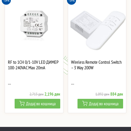
-19%
-19%
RF to 1CH 0/1-10V LED ДИМЕР
Wireless Remote Control Switch
100-240VAC Max 20mA
– 3 Way 200W
…
…
Original
Current
Original
Curre
2,196
ден
884
ден
2,713
ден
1,092
ден
price
price
price
price
Додај во кошница
Додај во кошница
was:
is:
was:
is:
2,713 ден.
2,196 ден.
1,092 ден.
884 