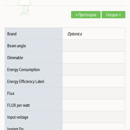
Лента
во
« Претходна
Следно »
Жица
за
10mm
Brand
Optonica
SMD
количина
Beam angle
Dimmable
Energy Consumption
Energy Efficiency Label
Flux
FLUX per watt
Input voltage
Instant On