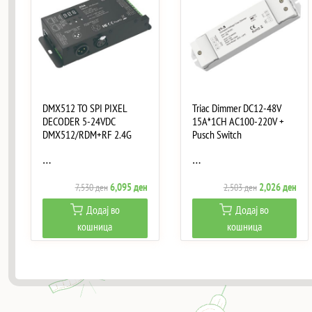
DMX512 TO SPI PIXEL
Triac Dimmer DC12-48V
DECODER 5-24VDC
15A*1CH AC100-220V +
DMX512/RDM+RF 2.4G
Pusch Switch
…
…
Original
Current
Original
Curr
6,095
ден
2,026
ден
7,530
ден
2,503
ден
price
price
price
pric
Додај во
Додај во
was:
is:
was:
is:
кошница
кошница
7,530 ден.
6,095 ден.
2,503 ден.
2,02