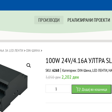
ПРОИЗВОДИ
РЕАЛИЗИРАНИ ПРОЕКТИ
ЊА ЗА LED ЛЕНТИ
>
DIN-ШИНА
>
100W 24V/4.16A УЛТРА 
|
SKU:
6268
Категории:
DIN-Шина
,
LED ЛЕНТИ
,
НА
Original
Current
2,202
ден
3,050
ден
price
price
100W
Додај во кошница
was:
is:
24V/4.16A
3,050 ден.
2,202 ден.
УЛТРА
SLIM