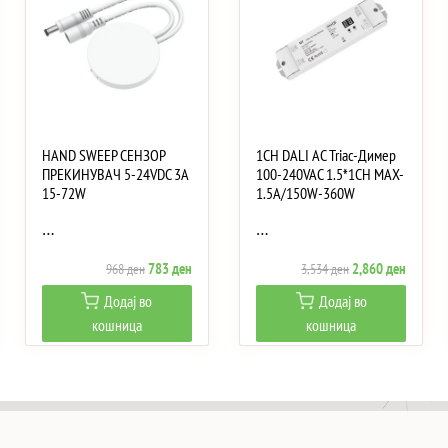
HAND SWEEP СЕНЗОР
1CH DALI AC Triac-Димер
ПРЕКИНУВАЧ 5-24VDC 3A
100-240VAC 1.5*1CH MAX-
15-72W
1.5A/150W-360W
…
…
ent
Original
Current
Original
Current
783
ден
2,860
ден
968
ден
3,534
ден
e
price
price
price
price
Додај во
Додај во
was:
is:
was:
is:
кошница
кошница
6 ден.
968 ден.
783 ден.
3,534 ден.
2,860 д