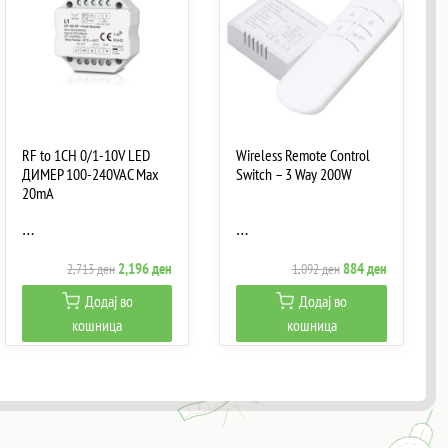
RF to 1CH 0/1-10V LED
Wireless Remote Control
ДИМЕР 100-240VAC Max
Switch – 3 Way 200W
20mA
…
…
Original
Current
Original
Current
2,196
ден
884
ден
2,713
ден
1,092
ден
price
price
price
price
Додај во
Додај во
was:
is:
was:
is:
кошница
кошница
ен.
2,713 ден.
2,196 ден.
1,092 ден.
884 ден.